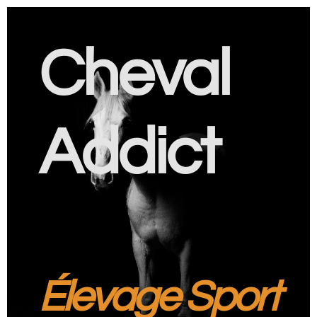
Cheval
Addict
Élevage Sport