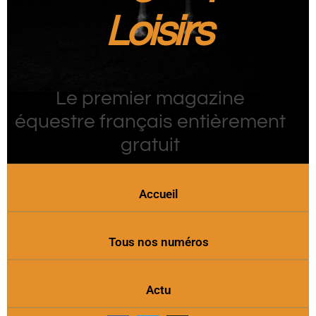
Loisirs
Le premier magazine
équestre français entièrement
gratuit
Accueil
Tous nos numéros
Actu