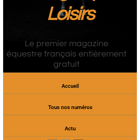
Loisirs
Le premier magazine
équestre français entièrement
gratuit
Accueil
Tous nos numéros
Actu