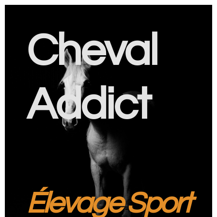
Cheval
Addict
Élevage Sport