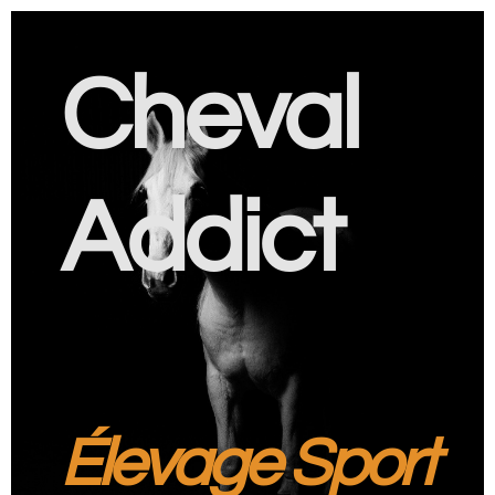
Cheval
Addict
Élevage Sport