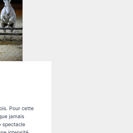
ois. Pour cette
 que jamais
e spectacle
ne intensité