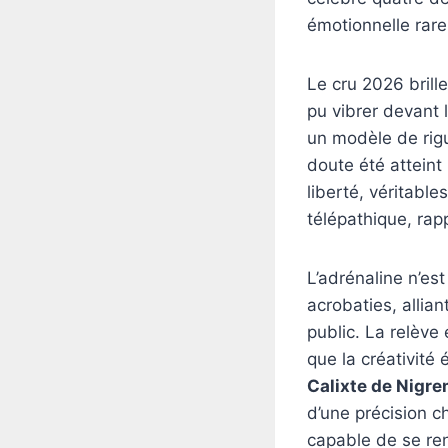
émotionnelle rare
Le cru 2026 brill
pu vibrer devant 
un modèle de rigu
doute été atteint
liberté, véritabl
télépathique, ra
L’adrénaline n’es
acrobaties, allia
public. La relève
que la créativité 
Calixte de Nigr
d’une précision ch
capable de se re