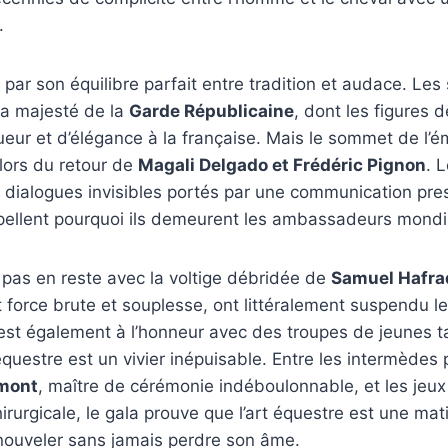
.
e par son équilibre parfait entre tradition et audace. Les
la majesté de la
Garde Républicaine
, dont les figures
eur et d’élégance à la française. Mais le sommet de l’é
 lors du retour de
Magali Delgado et Frédéric Pignon
. 
es dialogues invisibles portés par une communication pr
ppellent pourquoi ils demeurent les ambassadeurs mondi
t pas en reste avec la voltige débridée de
Samuel Hafra
nt force brute et souplesse, ont littéralement suspendu le
 est également à l’honneur avec des troupes de jeunes t
équestre est un vivier inépuisable. Entre les intermèdes p
emont
, maître de cérémonie indéboulonnable, et les jeux
irurgicale, le gala prouve que l’art équestre est une mat
nouveler sans jamais perdre son âme.