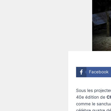
Facebook
Sous les projecte
40e édition de
C
comme le sanctua
célèbre quatre dé