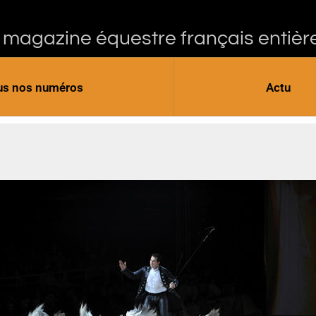
 magazine équestre français entièr
us nos numéros
Actu