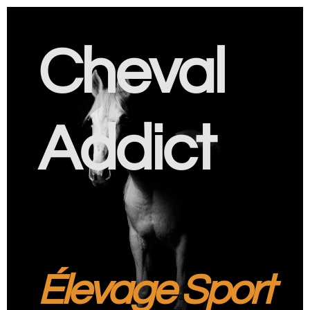
Cheval
Addict
Élevage Sport