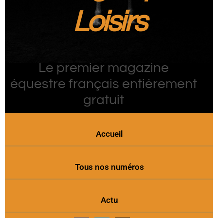
Loisirs
Le premier magazine
équestre français entièrement
gratuit
Accueil
Tous nos numéros
Actu