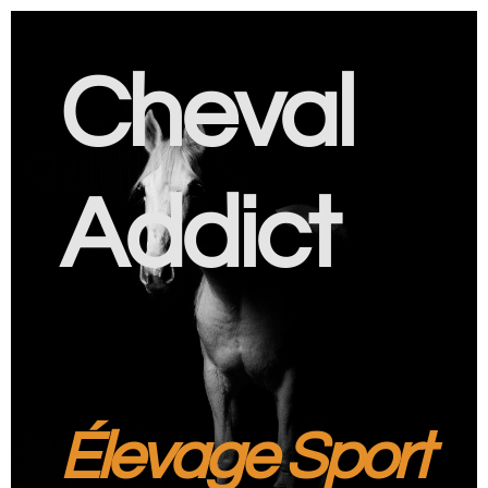
Cheval
Addict
Élevage Sport