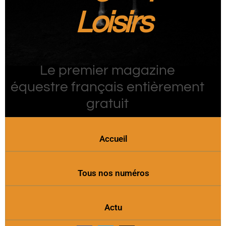
Loisirs
Le premier magazine
équestre français entièrement
gratuit
Accueil
Tous nos numéros
Actu