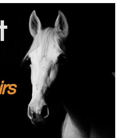
t
irs