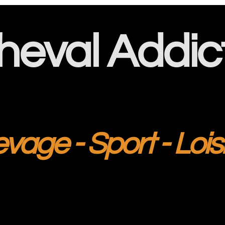
heval Addic
evage - Sport - Lois