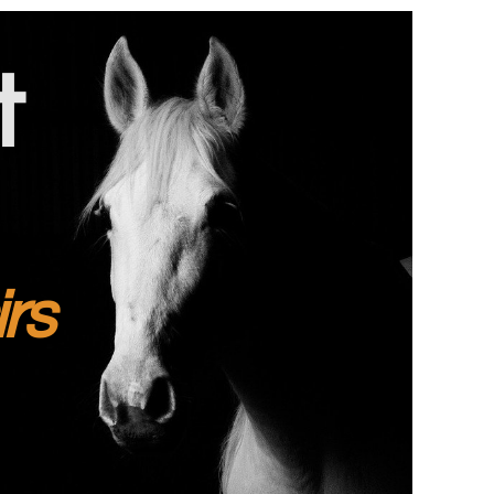
t
irs