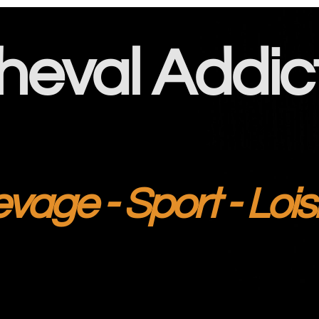
heval Addic
evage - Sport - Lois