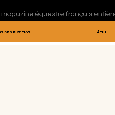
 magazine équestre français entièr
us nos numéros
Actu