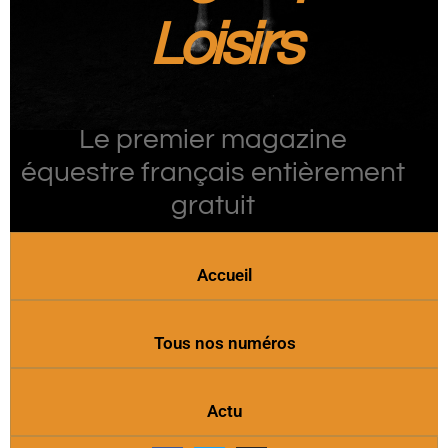
Loisirs
Le premier magazine
équestre français entièrement
gratuit
Accueil
Tous nos numéros
Actu