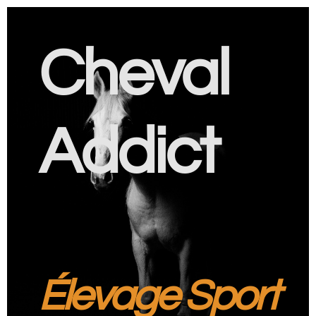
Cheval
Addict
Élevage Sport