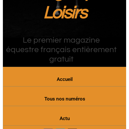
Loisirs
Le premier magazine
équestre français entièrement
gratuit
Accueil
Tous nos numéros
Actu