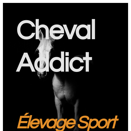
Cheval
Addict
Élevage Sport