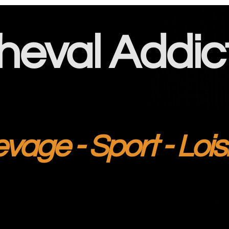
heval Addic
evage - Sport - Lois