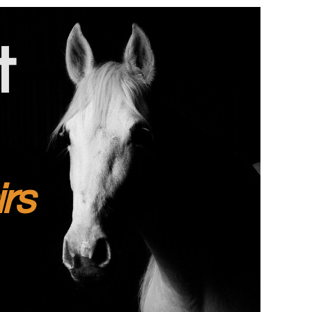
t
irs