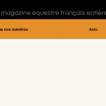
 magazine équestre français entièr
us nos numéros
Actu