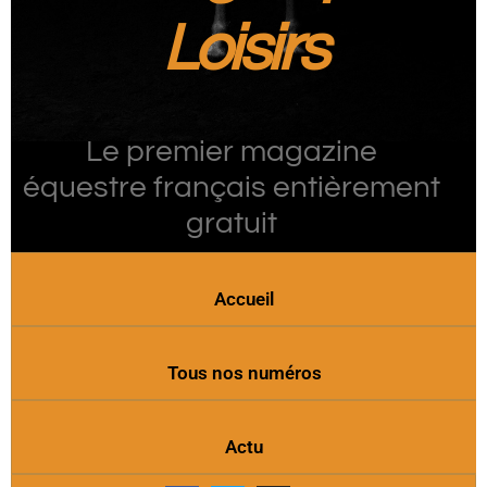
Loisirs
Le premier magazine
équestre français entièrement
gratuit
Accueil
Tous nos numéros
Actu