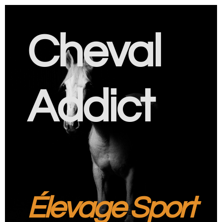
Cheval
Addict
Élevage Sport