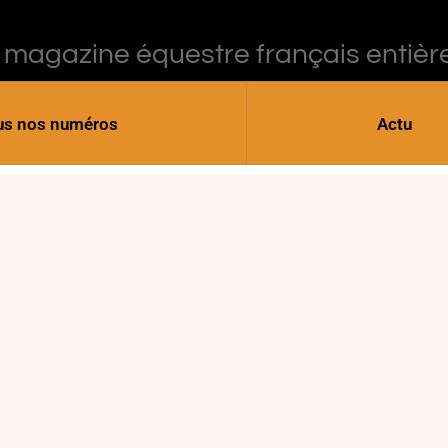
 magazine équestre français entièr
us nos numéros
Actu