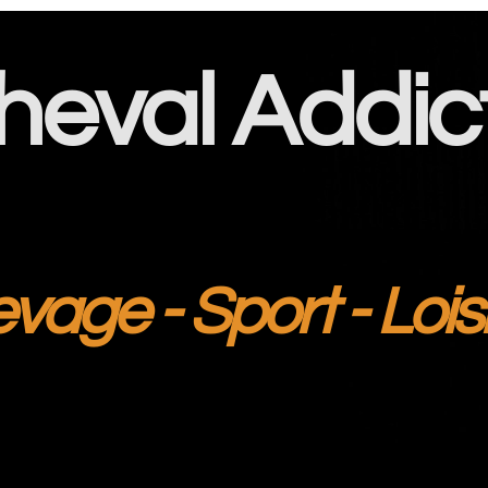
heval Addic
evage - Sport - Lois