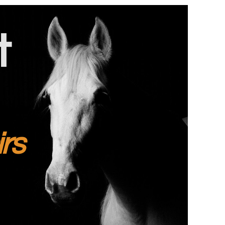
t
irs