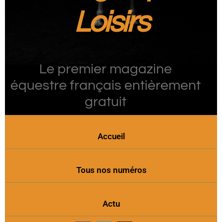
Loisirs
Le premier magazine
équestre français entièrement
gratuit
Accueil
Tous nos numéros
Actu