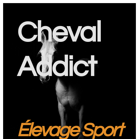
Cheval
Addict
Élevage Sport