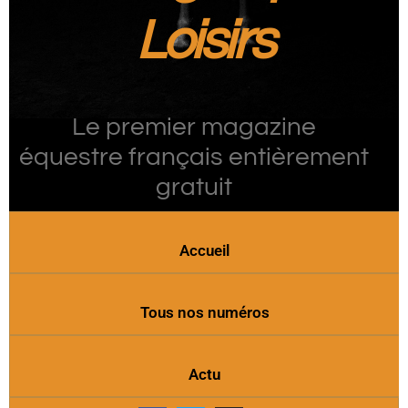
Loisirs
Le premier magazine
équestre français entièrement
gratuit
Accueil
Tous nos numéros
Actu