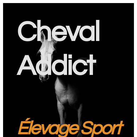
Cheval
Addict
Élevage Sport