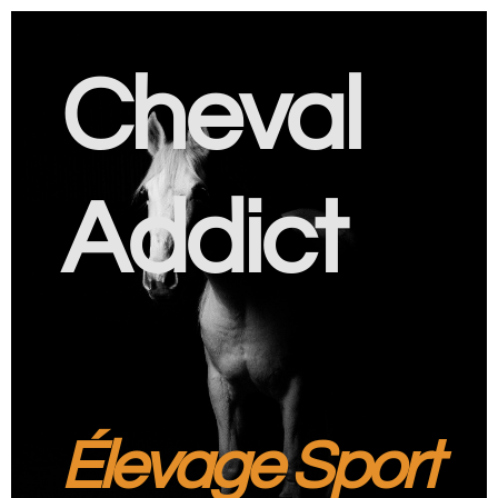
Cheval
Addict
Élevage Sport