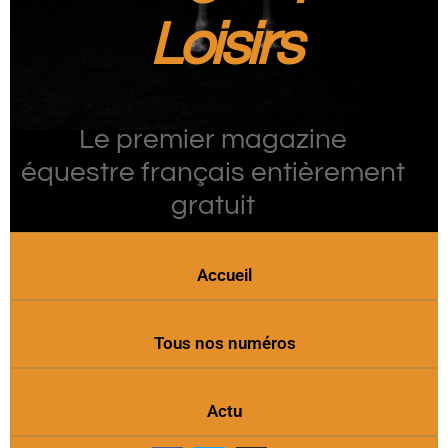
Loisirs
Le premier magazine
équestre français entièrement
gratuit
Accueil
Tous nos numéros
Actu