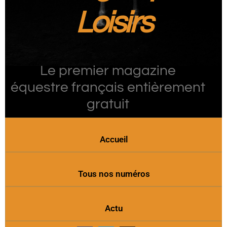
Loisirs
Le premier magazine
équestre français entièrement
gratuit
Accueil
Tous nos numéros
Actu