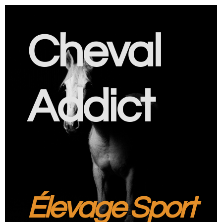
Cheval
Addict
Élevage Sport