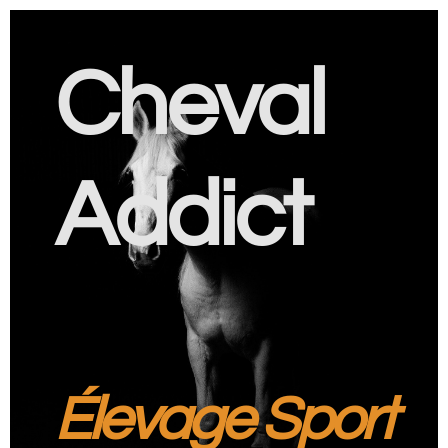
Cheval
Addict
Élevage Sport