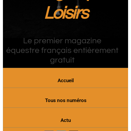
Loisirs
Le premier magazine
équestre français entièrement
gratuit
Accueil
Tous nos numéros
Actu