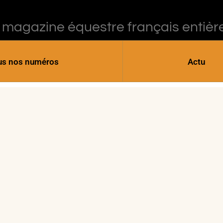
 magazine équestre français entièr
us nos numéros
Actu