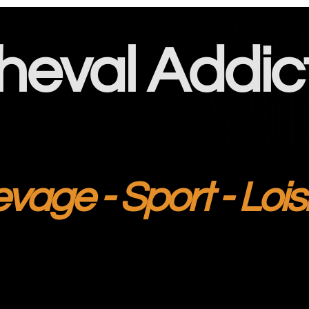
heval Addic
evage - Sport - Lois