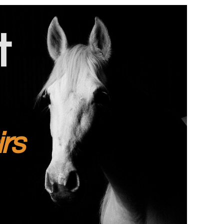
t
irs