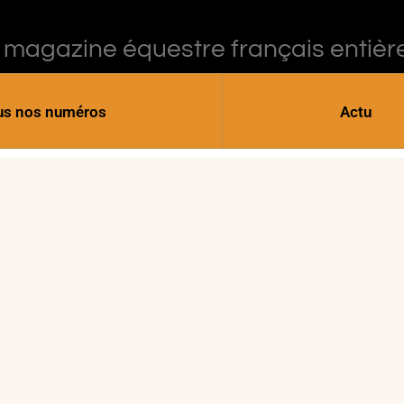
 magazine équestre français entièr
us nos numéros
Actu