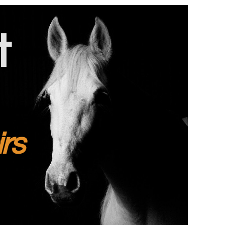
t
irs