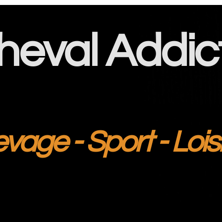
heval Addic
evage - Sport - Lois