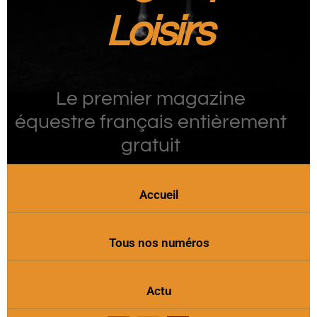
Loisirs
Le premier magazine
équestre français entièrement
gratuit
Accueil
Tous nos numéros
Actu