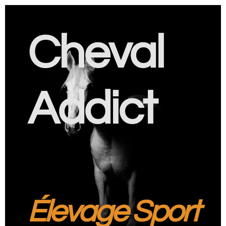
Cheval
Addict
Élevage Sport