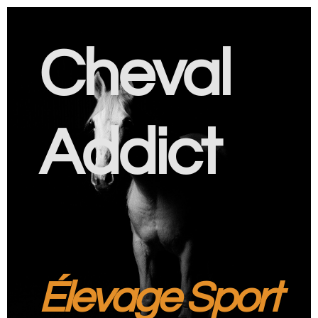
Cheval
Addict
Élevage Sport