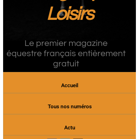
Loisirs
Le premier magazine
équestre français entièrement
gratuit
Accueil
Tous nos numéros
Actu