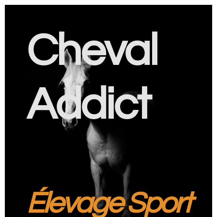
Cheval
Addict
Élevage Sport