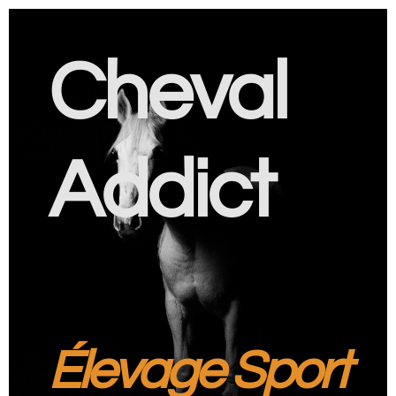
Cheval
Addict
Élevage Sport