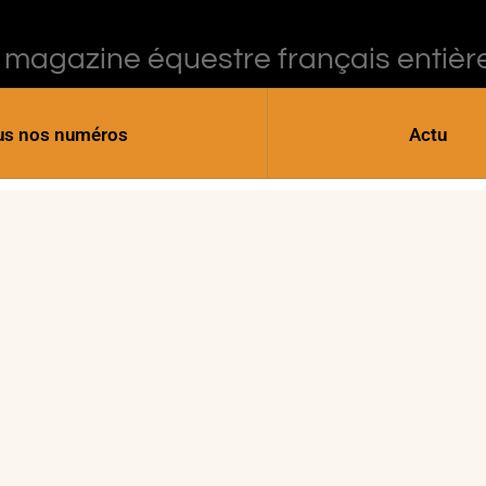
 magazine équestre français entièr
us nos numéros
Actu