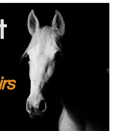
t
irs