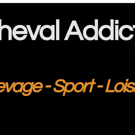
heval Addic
evage - Sport - Lois