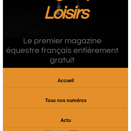
Loisirs
Le premier magazine
équestre français entièrement
gratuit
Accueil
Tous nos numéros
Actu