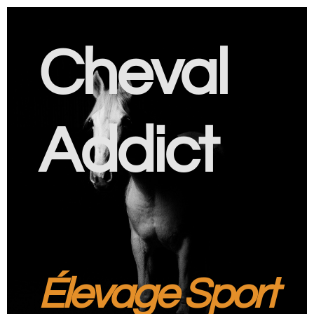
Cheval
Addict
Élevage Sport