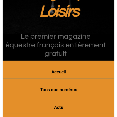
Loisirs
Le premier magazine
équestre français entièrement
gratuit
Accueil
Tous nos numéros
Actu