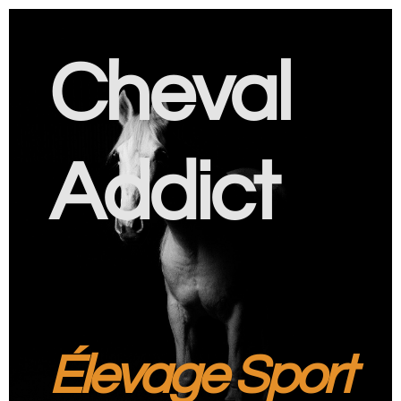
Cheval
Addict
Élevage Sport