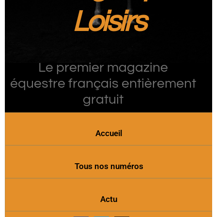
Loisirs
Le premier magazine
équestre français entièrement
gratuit
Accueil
Tous nos numéros
Actu