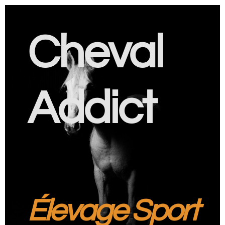
Cheval
Addict
Élevage Sport