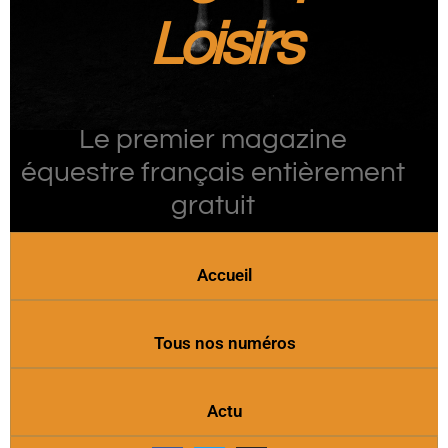
Loisirs
Le premier magazine
équestre français entièrement
gratuit
Accueil
Tous nos numéros
Actu