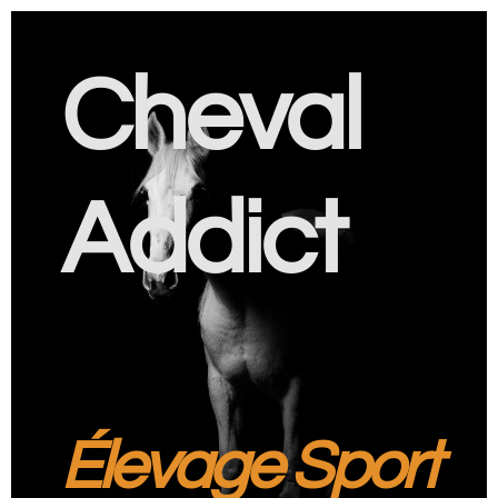
Cheval
Addict
Élevage Sport