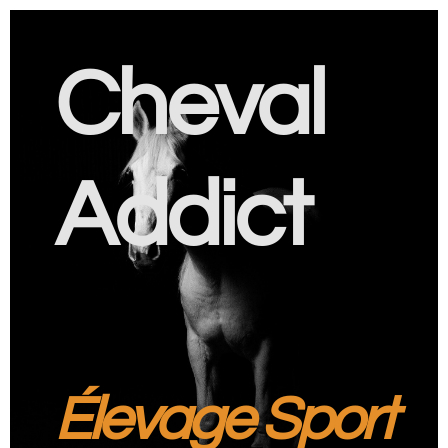
Cheval
Addict
Élevage Sport