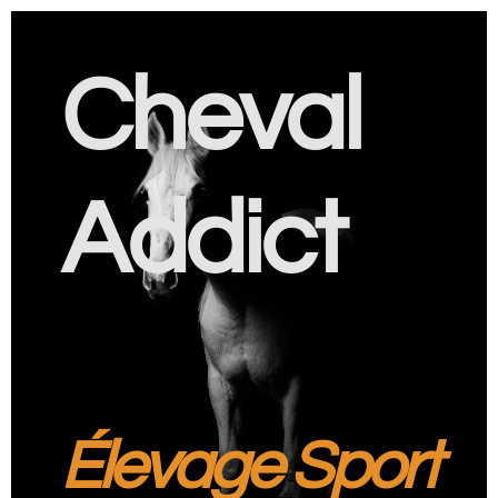
Cheval
Addict
Élevage Sport