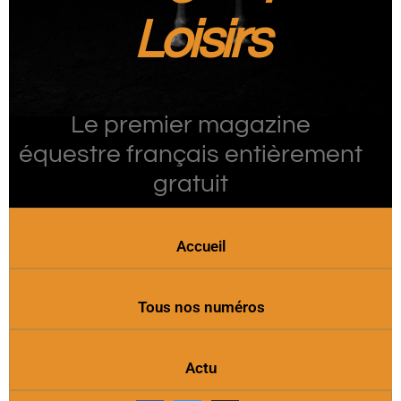
Loisirs
Le premier magazine
équestre français entièrement
gratuit
Accueil
Tous nos numéros
Actu