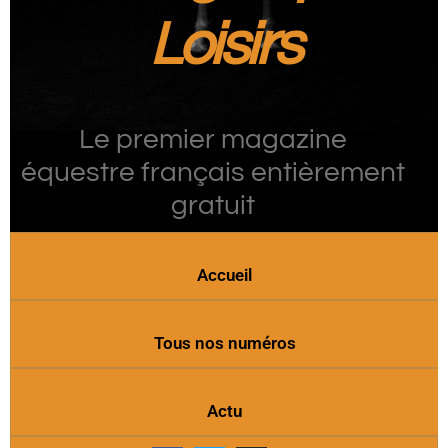
Loisirs
Le premier magazine
équestre français entièrement
gratuit
Accueil
Tous nos numéros
Actu