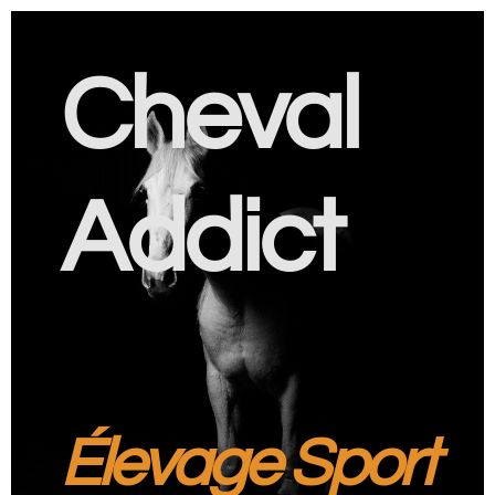
Cheval
Addict
Élevage Sport