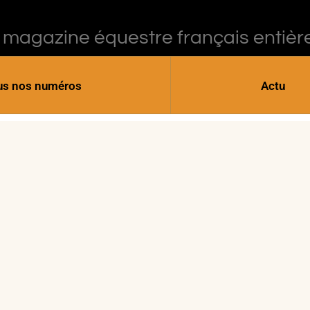
 magazine équestre français entièr
us nos numéros
Actu