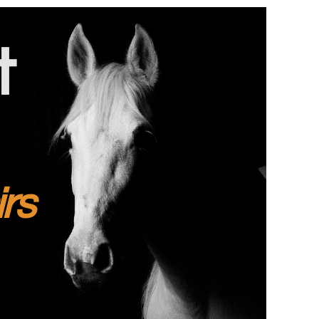
t
irs