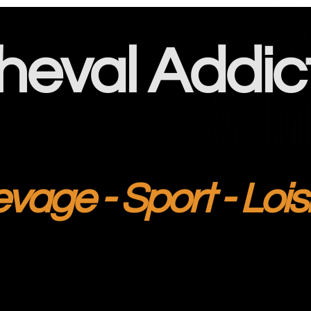
heval Addic
evage - Sport - Lois