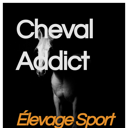
Cheval
Addict
Élevage Sport