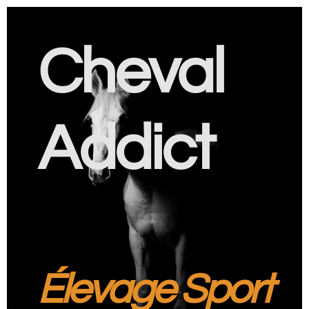
Cheval
Addict
Élevage Sport