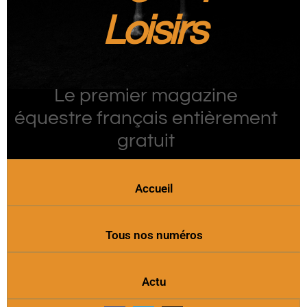
Loisirs
Le premier magazine
équestre français entièrement
gratuit
Accueil
Tous nos numéros
Actu