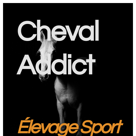
Cheval
Addict
Élevage Sport