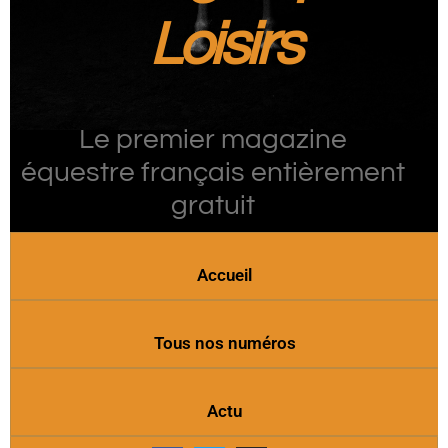
Loisirs
Le premier magazine
équestre français entièrement
gratuit
Accueil
Tous nos numéros
Actu