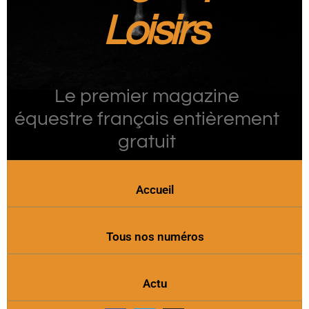
Loisirs
Le premier magazine
équestre français entièrement
gratuit
Accueil
Tous nos numéros
Actu