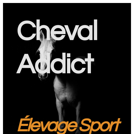
Cheval
Addict
Élevage Sport