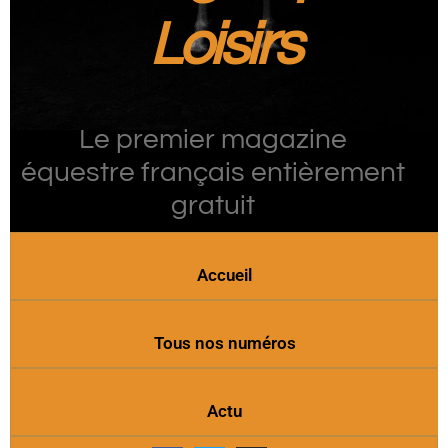
Loisirs
Le premier magazine
équestre français entièrement
gratuit
Accueil
Tous nos numéros
Actu