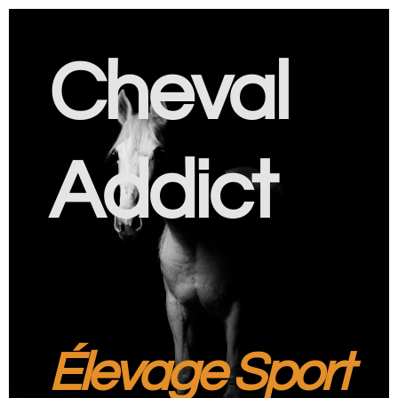
Cheval
Addict
Élevage Sport