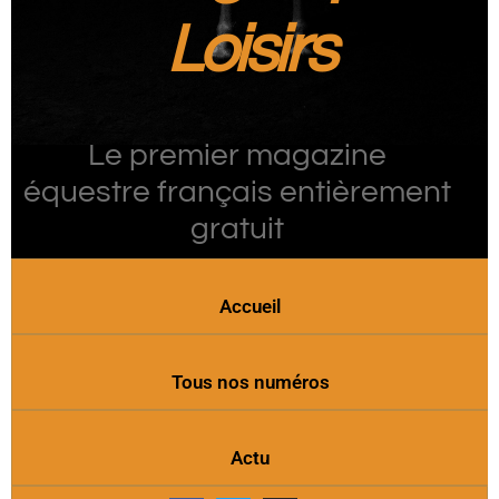
Loisirs
Le premier magazine
équestre français entièrement
gratuit
Accueil
Tous nos numéros
Actu