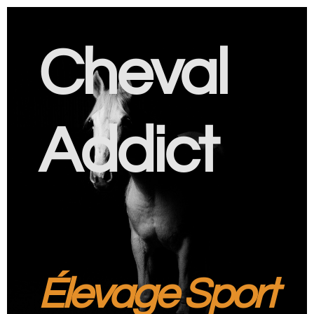
Cheval
Addict
Élevage Sport