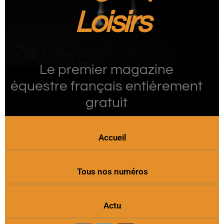
Loisirs
Le premier magazine
équestre français entièrement
gratuit
Accueil
Tous nos numéros
Actu