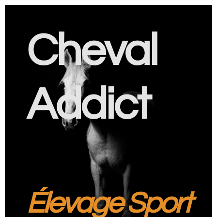
Cheval
Addict
Élevage Sport