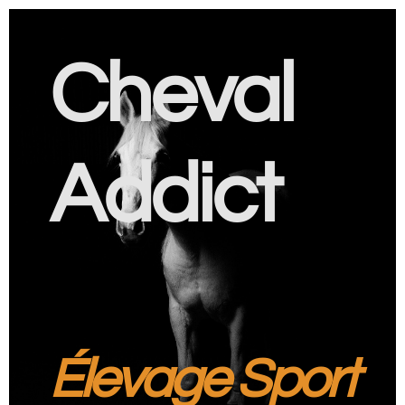
Cheval
Addict
Élevage Sport