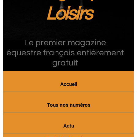
Loisirs
Le premier magazine
équestre français entièrement
gratuit
Accueil
Tous nos numéros
Actu