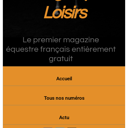
Loisirs
Le premier magazine
équestre français entièrement
gratuit
Accueil
Tous nos numéros
Actu