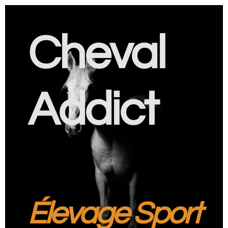
Cheval
Addict
Élevage Sport