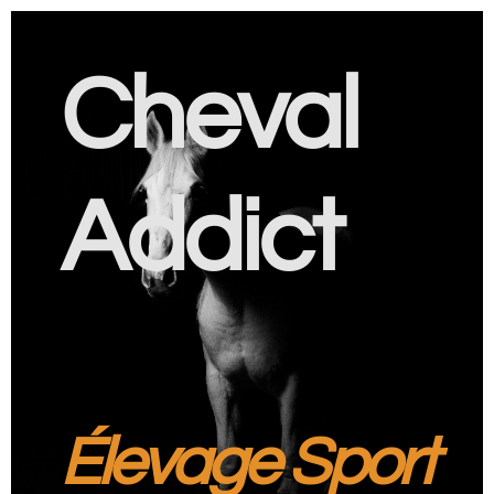
Cheval
Addict
Élevage Sport