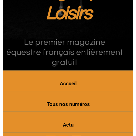
Loisirs
Le premier magazine
équestre français entièrement
gratuit
Accueil
Tous nos numéros
Actu