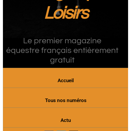
Loisirs
Le premier magazine
équestre français entièrement
gratuit
Accueil
Tous nos numéros
Actu