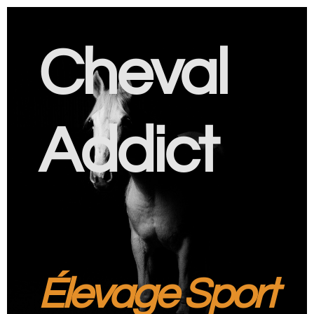
Cheval
Addict
Élevage Sport