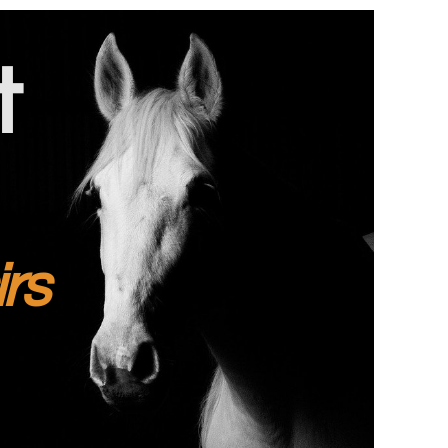
t
irs