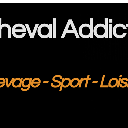
heval Addic
evage - Sport - Lois