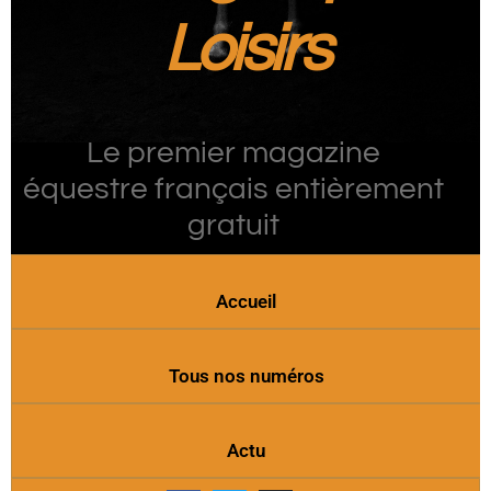
Loisirs
Le premier magazine
équestre français entièrement
gratuit
Accueil
Tous nos numéros
Actu