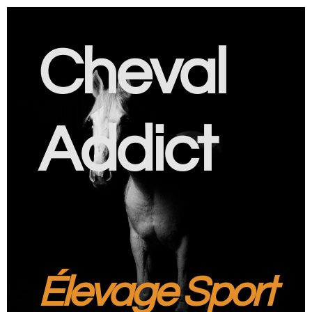
Cheval
Addict
Élevage Sport