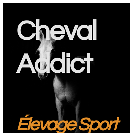
Cheval
Addict
Élevage Sport