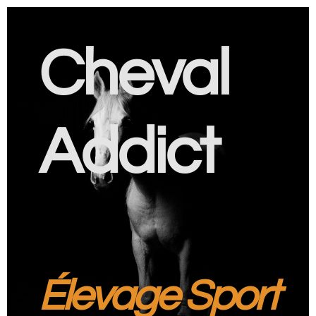
Cheval
Addict
Élevage Sport