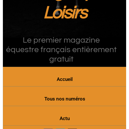
Loisirs
Le premier magazine
équestre français entièrement
gratuit
Accueil
Tous nos numéros
Actu