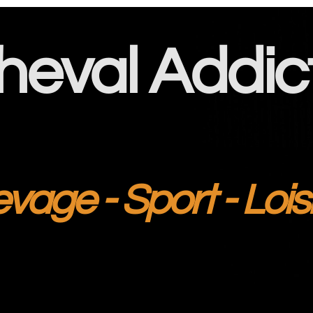
heval Addic
evage - Sport - Lois