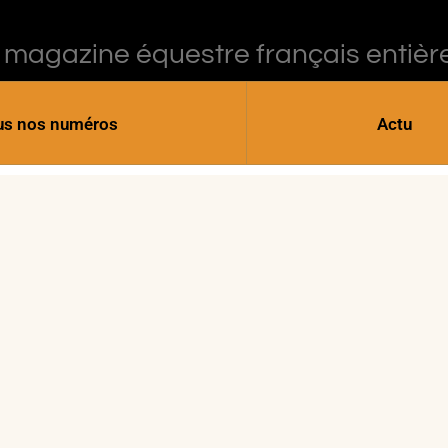
 magazine équestre français entièr
us nos numéros
Actu