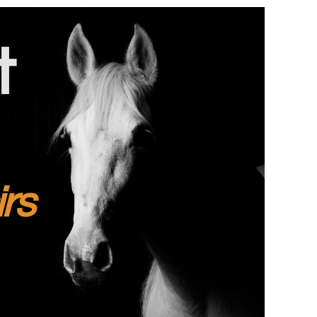
t
irs