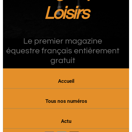
Loisirs
Le premier magazine
équestre français entièrement
gratuit
Accueil
Tous nos numéros
Actu