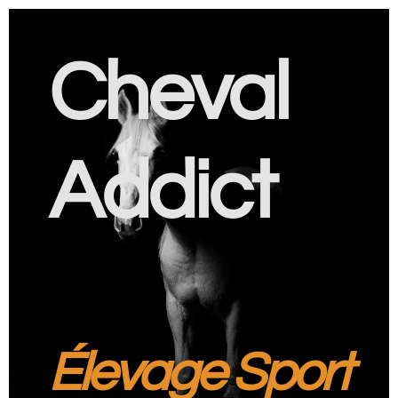
Cheval
Addict
Élevage Sport